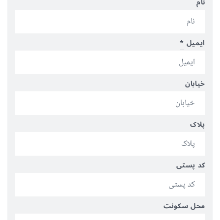
نام
ایمیل
*
خیابان
پلاک
کد پستی
محل سکونت