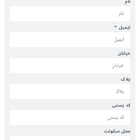
نام
ایمیل
*
خیابان
پلاک
کد پستی
محل سکونت