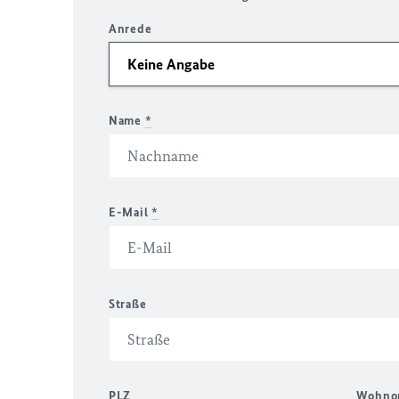
Anrede
Name
*
E-Mail
*
Straße
PLZ
Wohno